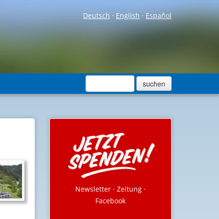
Deutsch
·
English
·
Español
Newsletter
·
Zeitung
·
Facebook