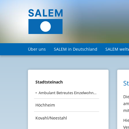
Über uns
SALEM in Deutschland
SALEM welt
S
Stadtsteinach
Ambulant Betreutes Einzelwohnen und Wohngemeinschaft "Sprungbrett"
Di
am
Höchheim
mi
Kovahl/Neestahl
Hi
Ve