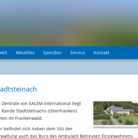
weit
Aktuelles
Spenden
Service
Kontakt
tadtsteinach
e Zentrale von SALEM International liegt
 Rande Stadtsteinachs (Oberfranken)
tten im Frankenwald.
er befindet sich neben dem Sitz der
rwaltung auch das Büro des Ambulant Betreuten Einzelwohnens.