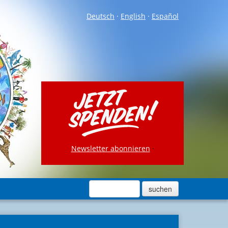
Deutsch
·
English
·
Español
Newsletter abonnieren
·