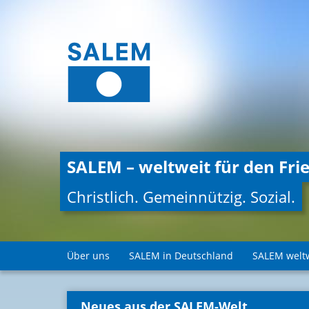
SALEM – weltweit für den Frie
Christlich. Gemeinnützig. Sozial.
Über uns
SALEM in Deutschland
SALEM welt
Neues aus der SALEM-Welt