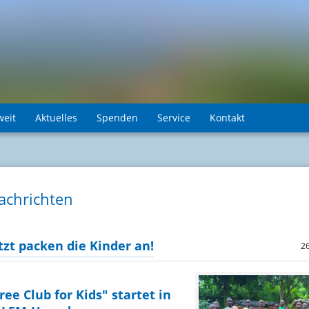
weit
Aktuelles
Spenden
Service
Kontakt
achrichten
tzt packen die Kinder an!
2
ree Club for Kids" startet in