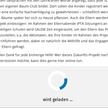
 den Gesprächen mit den Lehrkräften wurde angeregt, dass jede S
nen eigenen Baum-Club bildet. Dort sollen die Kinder registriert w
 eine einfache Nachverfolgung zu gewährleisten – schließlich wer
e Bäume später bei sich zu Hause pflanzen. Auch die Eltern werden
ojekt einbezogen: Im Rahmen der Elternabende (PTA-Sitzungen) an
weiligen Schulen wird SALEM Zeit eingeräumt, um den Eltern das Pr
zustellen, v.a. die Aktivitäten, die ihre Kinder im Rahmen des Proje
rchführen werden, dabei ist natürlich die Mithilfe und das Engag
 Eltern gefragt.
elen Dank für jede bisherige Hilfe! Wer dieses Zukunfts-Projekt noc
terstützen möchte, kann dies gerne hier online tun.