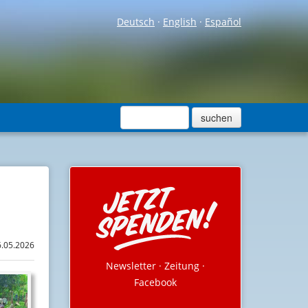
Deutsch
·
English
·
Español
6.05.2026
Newsletter
·
Zeitung
·
Facebook