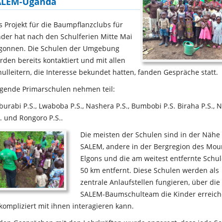
ALEM-Uganda
s Projekt für die Baumpflanzclubs für
nder hat nach den Schulferien Mitte Mai
gonnen. Die Schulen der Umgebung
rden bereits kontaktiert und mit allen
hulleitern, die Interesse bekundet hatten, fanden Gespräche statt.
lgende Primarschulen nehmen teil:
burabi P.S., Lwaboba P.S., Nashera P.S., Bumbobi P.S. Biraha P.S., 
S. und Rongoro P.S..
Die meisten der Schulen sind in der Nähe
SALEM, andere in der Bergregion des Mou
Elgons und die am weitest entfernte Schul
50 km entfernt. Diese Schulen werden als
zentrale Anlaufstellen fungieren, über die
SALEM-Baumschulteam die Kinder erreic
kompliziert mit ihnen interagieren kann.