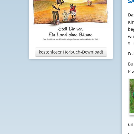
S
Da
Ki
be
wu
Sc
kostenloser Hörbuch-Download!
Fo
Bu
P.
un