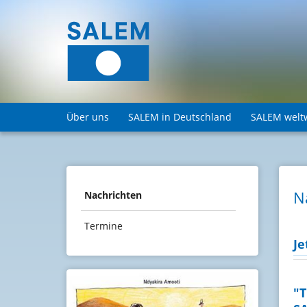
Über uns
SALEM in Deutschland
SALEM welt
N
Nachrichten
Termine
Je
"T