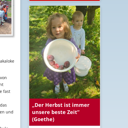
Nakaloke
 von
nt
e fast
„Der Herbst ist immer
 das
unsere beste Zeit“
hen und
(Goethe)