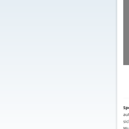
Sp
au
si
Wu