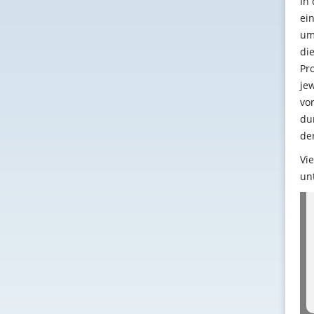
In
ei
um
di
Pr
je
vor
du
der
Vi
un