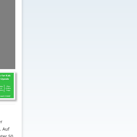
er
. Auf
ter 50