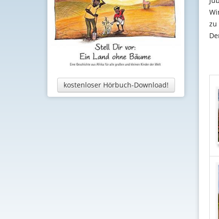
Ju
Wi
zu 
De
kostenloser Hörbuch-Download!