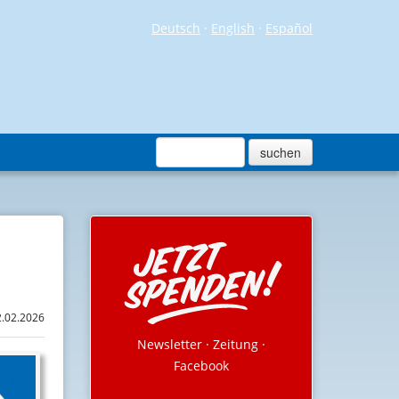
Deutsch
·
English
·
Español
2.02.2026
Newsletter
·
Zeitung
·
Facebook