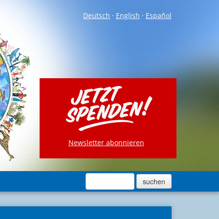
Deutsch
·
English
·
Español
Newsletter abonnieren
·