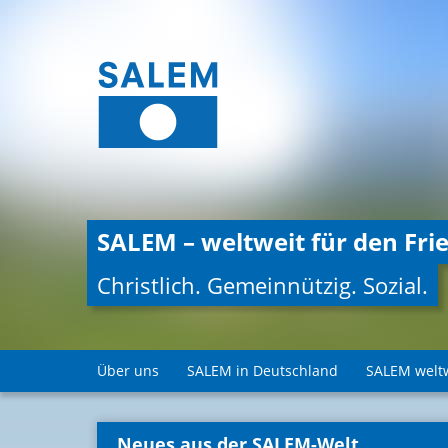
SALEM – weltweit für den Frie
Christlich. Gemeinnützig. Sozial.
Über uns
SALEM in Deutschland
SALEM welt
Neues aus der SALEM-Welt