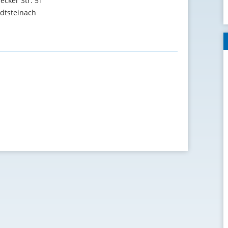
ecker Str. 51
dtsteinach