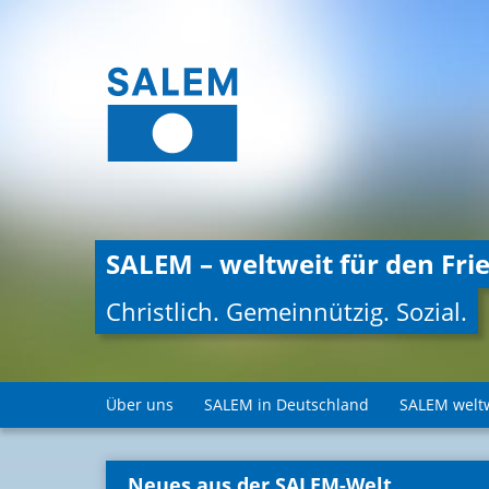
SALEM – weltweit für den Frie
Christlich. Gemeinnützig. Sozial.
Über uns
SALEM in Deutschland
SALEM welt
Neues aus der SALEM-Welt