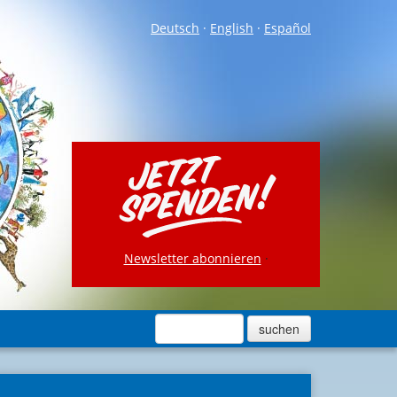
Deutsch
·
English
·
Español
Newsletter abonnieren
·