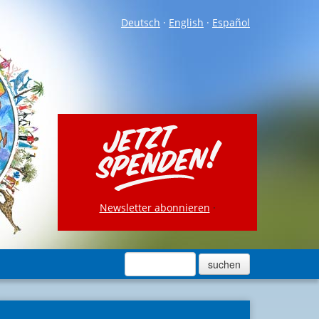
Deutsch
·
English
·
Español
Newsletter abonnieren
·