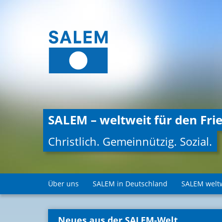
SALEM – weltweit für den Frie
Christlich. Gemeinnützig. Sozial.
Über uns
SALEM in Deutschland
SALEM welt
Neues aus der SALEM-Welt