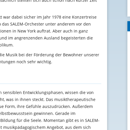
sächlich stellten sich auch schon nach kurzer Zeit
 war dabei sicher im Jahr 1978 eine Konzertreise
wo das SALEM-Orchester unter anderem vor den
ionen in New York auftrat. Aber auch in ganz
und im angrenzenden Ausland begeisterten die
blikum.
 die Musik bei der Förderung der Bewohner unserer
htungen noch sehr wichtig.
n sensiblen Entwicklungsphasen, wissen die von
ht, was in ihnen steckt. Das musiktherapeutische
eue Form, ihre Gefühle auszudrücken. Außerdem
 Selbstbewusstsein gewinnen. Gerade im
 Bildung für die Seele. Momentan gibt es in SALEM-
it musikpädagogischem Angebot, aus dem sich